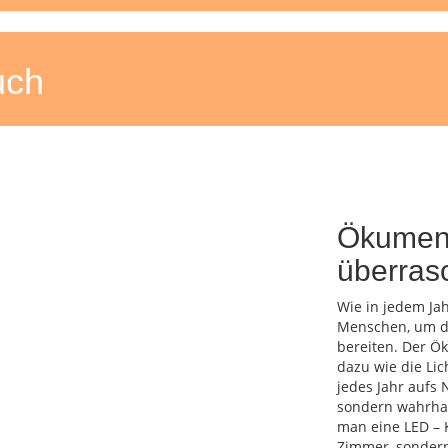
uch
Ökumeni
überras
Wie in jedem Ja
Menschen, um d
bereiten. Der Ö
dazu wie die Lic
jedes Jahr aufs 
sondern wahrhaft
man eine LED – K
Zimmer, sondern