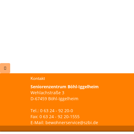
Kontakt
Seniorenzentrum Böhl-Iggelheim
Wehlachstraße 3
D-67459 Böhl-Iggelheim
Tel.: 0 63 24 - 92 20-0
Fax: 0 63 24 - 92 20-1555
E-Mail:
bewohnerservice@szbi.de