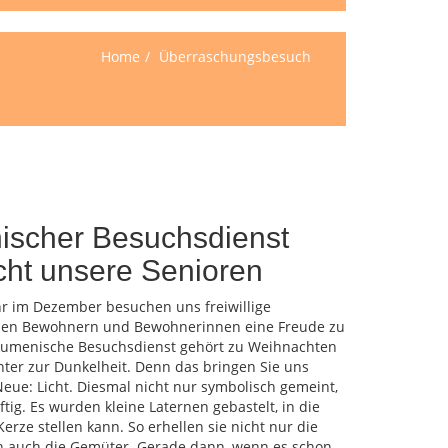
Home
Überraschungsbesuch
scher Besuchsdienst
cht unsere Senioren
hr im Dezember besuchen uns freiwillige
en Bewohnern und Bewohnerinnen eine Freude zu
kumenische Besuchsdienst gehört zu Weihnachten
hter zur Dunkelheit. Denn das bringen Sie uns
Neue: Licht. Diesmal nicht nur symbolisch gemeint,
ig. Es wurden kleine Laternen gebastelt, in die
erze stellen kann. So erhellen sie nicht nur die
 auch die Gemüter. Gerade dann, wenn es schon