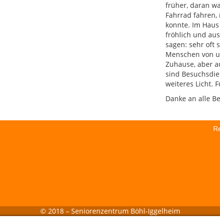
früher, daran w
Fahrrad fahren,
konnte. Im Haus i
fröhlich und au
sagen: sehr oft 
Menschen von un
Zuhause, aber au
sind Besuchsdie
weiteres Licht. F
Danke an alle Be
Re
© 2018 – Seniorenzentrum Böhl-Iggelheim