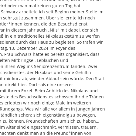
wird oder man mal keinen guten Tag hat.
 Schwarz arbeitete ich seit Beginn meiner Stelle im
 sehr gut zusammen. Über sie lernte ich noch
tler*innen kennen, die den Besuchsdienst
ar in diesem Jahr auch „Nils“ mit dabei, der sich
ß in ein traditionelles Nikolauskostüm zu werfen
dienst durch das Haus zu begleiten. So trafen wir
itag, 13. Dezember 2024 im Foyer des
 Frau Schwarz hatte es bereits organisiert, dass
telten Mitbringsel, Lebkuchen und
n ihren Weg ins Seniorenzentrum fanden. Zwei
hsdienstes, der Nikolaus und seine Gehilfin
t mir kurz ab, wie der Ablauf sein würde. Den Start
 direkt hier. Dort saß eine unserer
it ihrem Enkel. Beim Anblick des Nikolaus und
 Geste des Besuchsdienstes schossen ihr die Tränen
es erlebten wir noch einige Male im weiteren
Rundgangs. Was wir alle vor allem in jungen Jahren
rständlich sehen: sich eigenständig zu bewegen,
 zu können, Freundschaften um sich zu haben…
m Alter sind eingeschränkt, vermissen, trauern.
nachten denkt man an die Freund*innen von