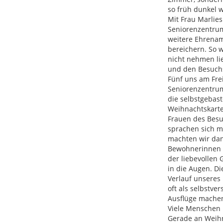
so früh dunkel 
Mit Frau Marlies
Seniorenzentrum
weitere Ehrenam
bereichern. So w
nicht nehmen lie
und den Besuchs
Fünf uns am Fre
Seniorenzentrum.
die selbstgebas
Weihnachtskarte
Frauen des Besuc
sprachen sich mi
machten wir dann
Bewohnerinnen m
der liebevollen
in die Augen. Di
Verlauf unseres 
oft als selbstve
Ausflüge machen
Viele Menschen i
Gerade an Weih