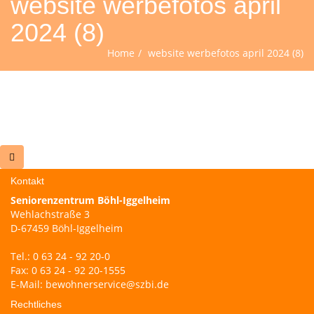
website werbefotos april
2024 (8)
Home
website werbefotos april 2024 (8)
Kontakt
Seniorenzentrum Böhl-Iggelheim
Wehlachstraße 3
D-67459 Böhl-Iggelheim
Tel.: 0 63 24 - 92 20-0
Fax: 0 63 24 - 92 20-1555
E-Mail:
bewohnerservice@szbi.de
Rechtliches