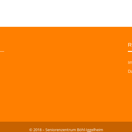
R
I
D
© 2018 – Seniorenzentrum Böhl-Iggelheim